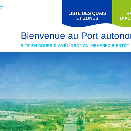
LISTE DES QUAIS
R
ET ZONES
D'AC
Bienvenue au Port autono
SITE EN COURS D’AMÉLIORATION. REVENEZ BIENTÔT